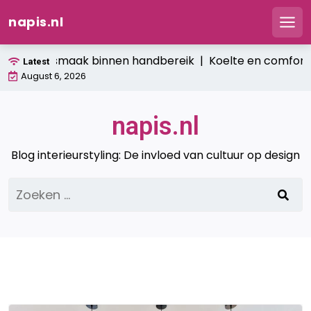
napis.nl
Men
Ga
verse smaak binnen handbereik |
Koelte en comfort: hoe ba
Latest
naar
August 6, 2026
de
inhoud
napis.nl
Blog interieurstyling: De invloed van cultuur op design
Zoeken
naar: