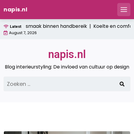
napis.nl
Men
Ga
: verse smaak binnen handbereik |
Koelte en comfort: hoe 
Latest
naar
August 7, 2026
de
inhoud
napis.nl
Blog interieurstyling: De invloed van cultuur op design
Zoeken
naar: