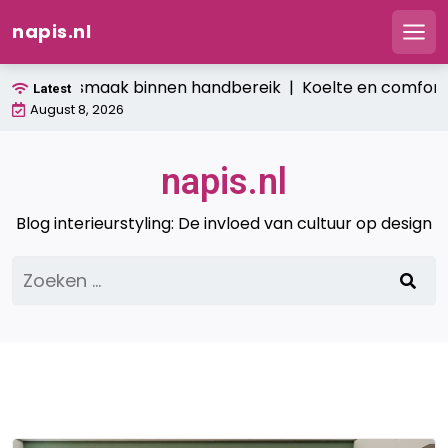
napis.nl
Men
Ga
verse smaak binnen handbereik |
Koelte en comfort: hoe ba
Latest
naar
August 8, 2026
de
inhoud
napis.nl
Blog interieurstyling: De invloed van cultuur op design
Zoeken
naar: