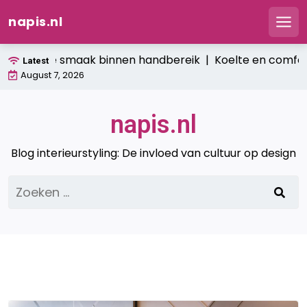
napis.nl
Men
Ga
: verse smaak binnen handbereik |
Koelte en comfort: hoe 
Latest
naar
August 7, 2026
de
inhoud
napis.nl
Blog interieurstyling: De invloed van cultuur op design
Zoeken
naar: