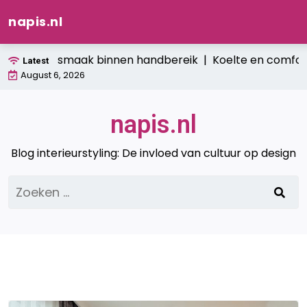
napis.nl
Ga
: verse smaak binnen handbereik |
Koelte en comfort: hoe
Latest
naar
August 6, 2026
de
inhoud
napis.nl
Blog interieurstyling: De invloed van cultuur op design
Zoeken
naar: