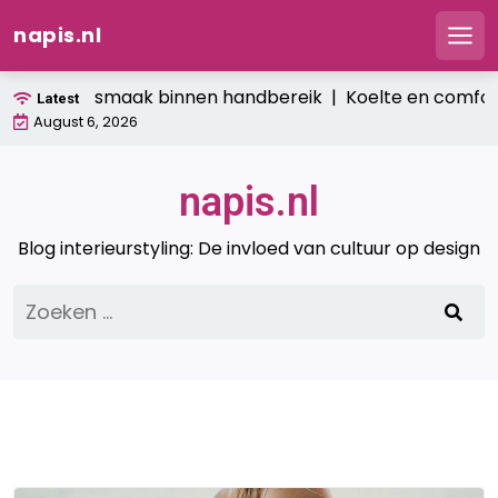
napis.nl
Men
Ga
: verse smaak binnen handbereik |
Koelte en comfort: hoe 
Latest
naar
August 6, 2026
de
inhoud
napis.nl
Blog interieurstyling: De invloed van cultuur op design
Zoeken
naar: