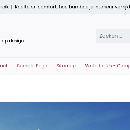
e en comfort: hoe bamboe je interieur verrijkt |
Stap bin
Zoeken
naar:
r op design
act
Sample Page
Sitemap
Write for Us - Comp