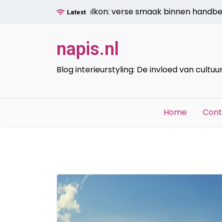
Ga
uin op het balkon: verse smaak binnen handbereik |
Koelt
Latest
naar
de
inhoud
napis.nl
Blog interieurstyling: De invloed van cultuu
Home
Cont