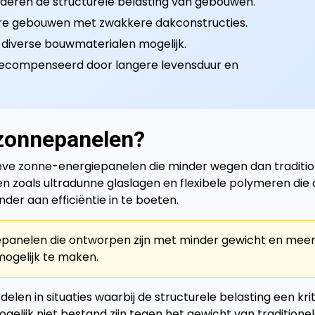
deren de structurele belasting van gebouwen.
ere gebouwen met zwakkere dakconstructies.
 diverse bouwmaterialen mogelijk.
 gecompenseerd door langere levensduur en
 zonnepanelen?
ieve zonne-energiepanelen die minder wegen dan traditi
n zoals ultradunne glaslagen en flexibele polymeren die 
der aan efficiëntie in te boeten.
iepanelen die ontworpen zijn met minder gewicht en mee
mogelijk te maken.
elen in situaties waarbij de structurele belasting een kri
ogelijk niet bestand zijn tegen het gewicht van traditione