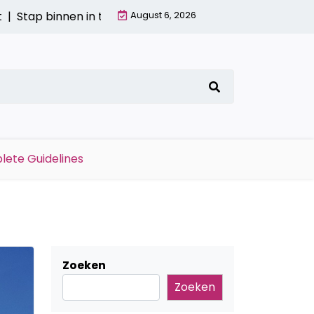
nen in toekomstig comfort: deurmatten met tech-twist 
August 6, 2026
lete Guidelines
Zoeken
Zoeken