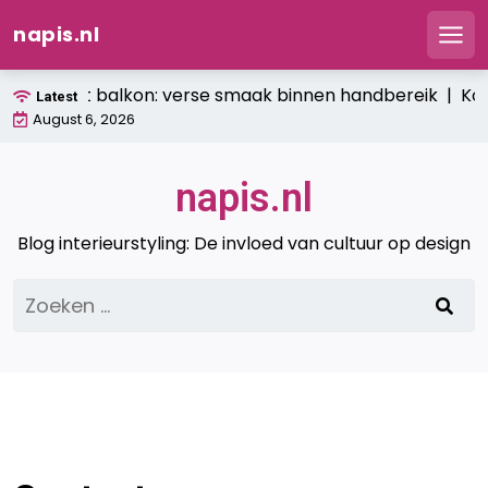
napis.nl
Men
Ga
ntuin op het balkon: verse smaak binnen handbereik |
Koe
Latest
naar
August 6, 2026
de
inhoud
napis.nl
Blog interieurstyling: De invloed van cultuur op design
Zoeken
naar: